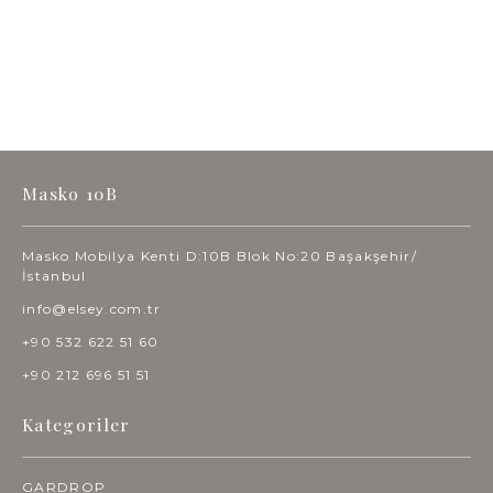
Masko 10B
Masko Mobilya Kenti D:10B Blok No:20 Başakşehir/
İstanbul
info@elsey.com.tr
+90 532 622 51 60
+90 212 696 51 51
Kategoriler
GARDROP