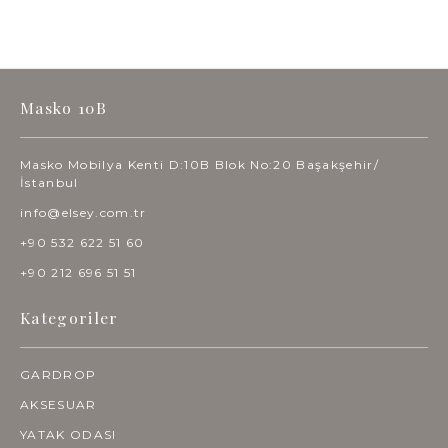
Masko 10B
Masko Mobilya Kenti D:10B Blok No:20 Başakşehir/
İstanbul
info@elsey.com.tr
+90 532 622 51 60
+90 212 696 51 51
Kategoriler
GARDROP
AKSESUAR
YATAK ODASI